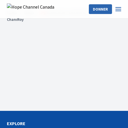
DONNER
Home
Séries
🇨🇦 Surmonter l'anxiété et la dépression
ChaniRoy
EXPLORE