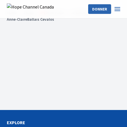
DONNER
Home
Séries
🇨🇦 InterVocal
Le silence de Dieu -Trio
Anne-ClaireBallais Cevalos
EXPLORE